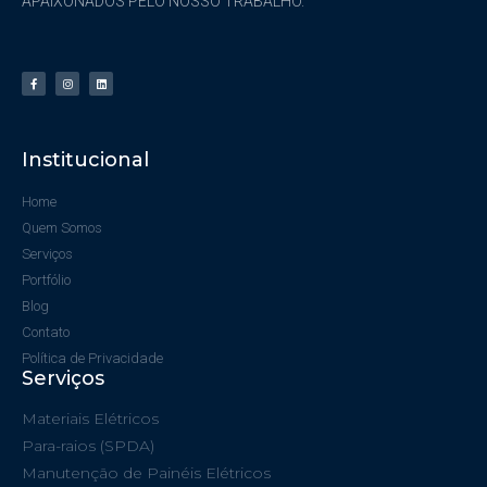
APAIXONADOS PELO NOSSO TRABALHO.
Institucional
Home
Quem Somos
Serviços
Portfólio
Blog
Contato
Política de Privacidade
Serviços
Materiais Elétricos
Para-raios (SPDA)
Manutenção de Painéis Elétricos