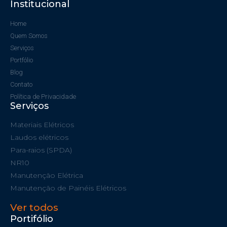
Institucional
Home
Quem Somos
Serviços
Portfólio
Blog
Contato
Política de Privacidade
Serviços
Materiais Elétricos
Laudos elétricos
Para-raios (SPDA)
NR10
Manutenção Elétrica
Manutenção de Painéis Elétricos
Ver todos
Portifólio